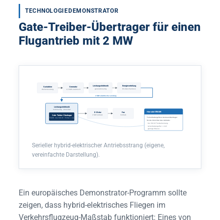
TECHNOLOGIEDEMONSTRATOR
Gate-Treiber-Übertrager für einen
Flugantrieb mit 2 MW
Leistungselektronik
Energieverteilung
Gasturbine
Generator
generatorseitig
DC-Zwischenkreis
Wellenleistung
2,5 MW elektrisch
2 MW elektrische Leistung
Leistungselektronik
motorseitig · Umrichter
E-Motor
Fan
Hier sitzt STEGER
Gate-Treiber-Übertrager
2 MW Antrieb
Vortrieb
Teilentladungsfreie Ansteuerübertrager
STEGER · bis 500 W · TE-frei > 4 kV
für die Umrichter des Antriebs:
· bis 500 W Treiberleistung
· teilentladungsfrei > 4 kV
· geringe Masse
Serieller hybrid-elektrischer Antriebsstrang (eigene,
vereinfachte Darstellung).
Ein europäisches Demonstrator-Programm sollte
zeigen, dass hybrid-elektrisches Fliegen im
Verkehrsflugzeug-Maßstab funktioniert: Eines von