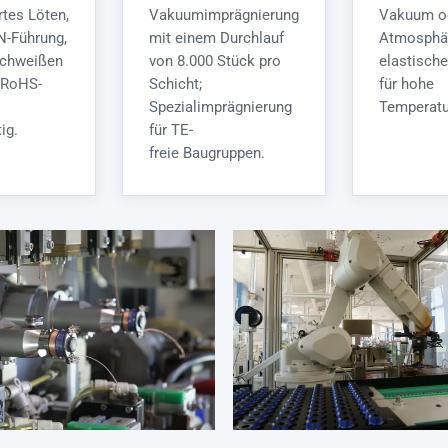
rtes Löten,
Vakuumimprägnierung
Vakuum o
N-Führung,
mit einem Durchlauf
Atmosphä
schweißen
von 8.000 Stück pro
elastisch
 RoHS-
Schicht;
für hohe
Spezialimprägnierung
Temperatu
ig.
für TE-
freie Baugruppen.