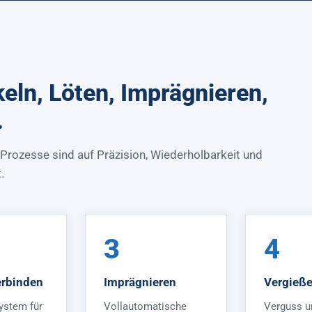
keln, Löten, Imprägnieren,
.
 Prozesse sind auf Präzision, Wiederholbarkeit und
.
3
4
erbinden
Imprägnieren
Vergieß
ystem für
Vollautomatische
Verguss u